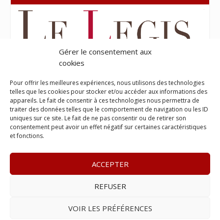
Gérer le consentement aux
cookies
Pour offrir les meilleures expériences, nous utilisons des technologies
telles que les cookies pour stocker et/ou accéder aux informations des
appareils. Le fait de consentir à ces technologies nous permettra de
traiter des données telles que le comportement de navigation ou les ID
uniques sur ce site. Le fait de ne pas consentir ou de retirer son
consentement peut avoir un effet négatif sur certaines caractéristiques
et fonctions.
ACCEPTER
REFUSER
© 2023
Le Probant
– www.leprobant.fr –
Tour Massabielle,
Rue Massabielle, 97110 Pointe à Pitre
–
Tél :
+590 (0)690 25
VOIR LES PRÉFÉRENCES
89 84
– E-mail :
contact@leprobant.fr
–
Se désabonner