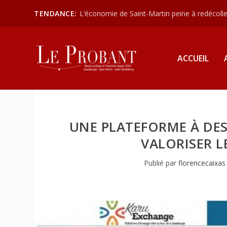
TENDANCE:
L’économie de Saint-Martin peine à redécoller
ACCUEIL
UNE PLATEFORME À DES
VALORISER L
Publié par
florencecaixas