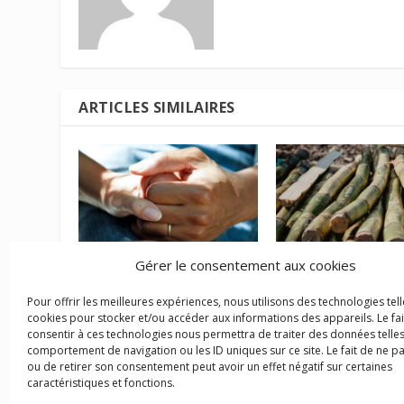
ARTICLES SIMILAIRES
Gérer le consentement aux cookies
Le secteur de l’aide à
Revalorisation de 
domicile en quête de
de canne : la cam
Pour offrir les meilleures expériences, nous utilisons des technologies tell
reconnaissance
sucrière 2023 lanc
cookies pour stocker et/ou accéder aux informations des appareils. Le fai
de longues négoci
19 janvier 2024
consentir à ces technologies nous permettra de traiter des données telles
11 avril 2023
comportement de navigation ou les ID uniques sur ce site. Le fait de ne p
ou de retirer son consentement peut avoir un effet négatif sur certaines
caractéristiques et fonctions.