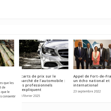
la tonne
Écarts de prix sur le
Appel de Fort-de-Fra
pagne
marché de l’automobile :
un écho national et
es que les
ée après
les professionnels
international
t de
ations
s’expliquent
23 septembre 2022
 que le
28 février 2025
as consentir