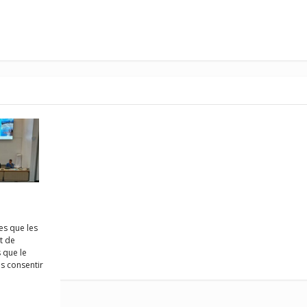
ne : le
es que les
sur les
t de
 que le
as consentir