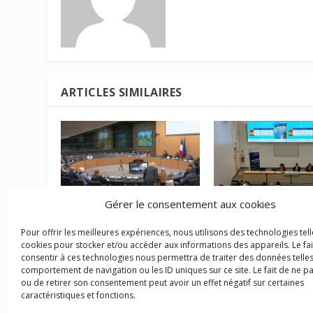
ARTICLES SIMILAIRES
Gérer le consentement aux cookies
Propositions de loi
Stratégie Chlordéco
Pour offrir les meilleures expériences, nous utilisons des technologies tell
chlordécone : début des
copil fait un point 
cookies pour stocker et/ou accéder aux informations des appareils. Le fai
auditions à l’Assemblée
avancées
consentir à ces technologies nous permettra de traiter des données telles
8 décembre 2023
2 mai 2025
comportement de navigation ou les ID uniques sur ce site. Le fait de ne p
ou de retirer son consentement peut avoir un effet négatif sur certaines
caractéristiques et fonctions.