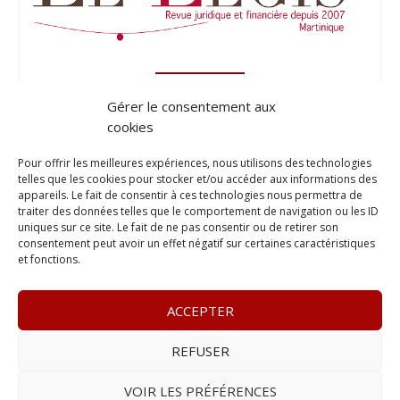
Gérer le consentement aux
cookies
Pour offrir les meilleures expériences, nous utilisons des technologies
telles que les cookies pour stocker et/ou accéder aux informations des
appareils. Le fait de consentir à ces technologies nous permettra de
traiter des données telles que le comportement de navigation ou les ID
uniques sur ce site. Le fait de ne pas consentir ou de retirer son
consentement peut avoir un effet négatif sur certaines caractéristiques
et fonctions.
ACCEPTER
REFUSER
© 2023
Le Probant
– www.leprobant.fr –
Tour Massabielle,
Rue Massabielle, 97110 Pointe à Pitre
–
Tél :
+590 (0)690 25
VOIR LES PRÉFÉRENCES
89 84
– E-mail :
contact@leprobant.fr
–
Se désabonner