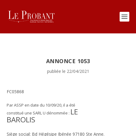
ANNONCE 1053
publiée le 22/04/2021
FC05868
Par ASSP en date du 10/09/20, il a été
LE
constitué une SARL U dénommée :
BAROLIS
Siège social: Bd Hégésipe Ibénée 97180 Ste Anne.