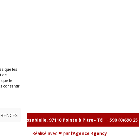
es que les
t de
 que le
as consentir
ÉRENCES
lle, Rue Massabielle, 97110 Pointe à Pitre
–
Tél :
+590 (0)690 25
Réalisé avec ❤ par l’
Agence 4gency