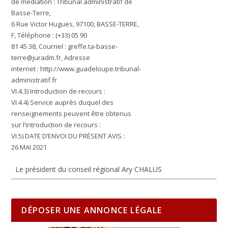
de médiation : Tribunal administratif de
Basse-Terre,
6 Rue Victor Hugues, 97100, BASSE-TERRE,
F, Téléphone : (+33) 05 90
81 45 38, Courriel :
greffe.ta-basse-
terre@juradm.fr
, Adresse
internet : http://www.guadeloupe.tribunal-
administratif.fr
VI.4.3) Introduction de recours :
VI.4.4) Service auprès duquel des
renseignements peuvent être obtenus
sur l’introduction de recours :
VI.5) DATE D’ENVOI DU PRÉSENT AVIS :
26 MAI 2021
Le président du conseil régional Ary CHALUS
DÉPOSER UNE ANNONCE LÉGALE