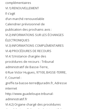
complémentaires
VI.1) RENOUVELLEMENT
Il s’agit
d’un marché renouvelable
Calendrier prévisionnel de
publication des prochains avis :
VI.2) INFORMATIONS SUR LES ÉCHANGES
ÉLECTRONIQUES
VI.3) INFORMATIONS COMPLÉMENTAIRES
VI.4) PROCÉDURES DE RECOURS
VI.4.1) Instance chargée des
procédures de recours : Tribunal
administratif de Basse-Terre,
6 Rue Victor Hugues, 97100, BASSE-TERRE,
F, Courriel :
greffe.ta-basse-terre@juradm.fr
, Adresse
internet
http://www.guadeloupe.tribunal-
administratif.fr
VI.4.2) Organe chargé des procédures