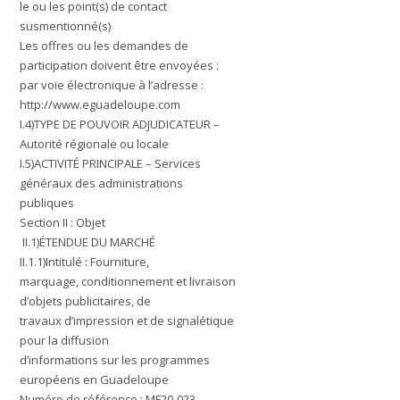
le ou les point(s) de contact
susmentionné(s)
Les offres ou les demandes de
participation doivent être envoyées :
par voie électronique à l’adresse :
http://www.eguadeloupe.com
I.4)TYPE DE POUVOIR ADJUDICATEUR –
Autorité régionale ou locale
I.5)ACTIVITÉ PRINCIPALE – Services
généraux des administrations
publiques
Section II : Objet
II.1)ÉTENDUE DU MARCHÉ
II.1.1)Intitulé : Fourniture,
marquage, conditionnement et livraison
d’objets publicitaires, de
travaux d’impression et de signalétique
pour la diffusion
d’informations sur les programmes
européens en Guadeloupe
Numéro de référence : MF20-023