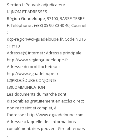
Section I : Pouvoir adjudicateur
I.1)NOM ET ADRESSES
Région Guadeloupe, 97100, BASSE-TERRE,
F, Téléphone : (+33) 05 90 80 40 40, Courriel
:
dcp-region@cr-guadeloupe.fr
, Code NUTS
: FRY10
Adresse(s) internet : Adresse principale :
http://www.regionguadeloupe.fr –
Adresse du profil acheteur :
http://www.eguadeloupe.fr
I.2)PROCÉDURE CONJOINTE
I.3)COMMUNICATION
Les documents du marché sont
disponibles gratuitement en accès direct
non restreint et complet, à
l’adresse : http://www.eguadeloupe.com
Adresse à laquelle des informations
complémentaires peuvent être obtenues
: