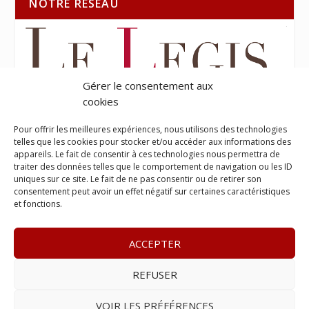
NOTRE RÉSEAU
Gérer le consentement aux
cookies
Pour offrir les meilleures expériences, nous utilisons des technologies
telles que les cookies pour stocker et/ou accéder aux informations des
appareils. Le fait de consentir à ces technologies nous permettra de
traiter des données telles que le comportement de navigation ou les ID
uniques sur ce site. Le fait de ne pas consentir ou de retirer son
consentement peut avoir un effet négatif sur certaines caractéristiques
et fonctions.
ACCEPTER
REFUSER
© 2023
Le Probant
– www.leprobant.fr –
Tour Massabielle,
Rue Massabielle, 97110 Pointe à Pitre
–
Tél :
+590 (0)690 25
VOIR LES PRÉFÉRENCES