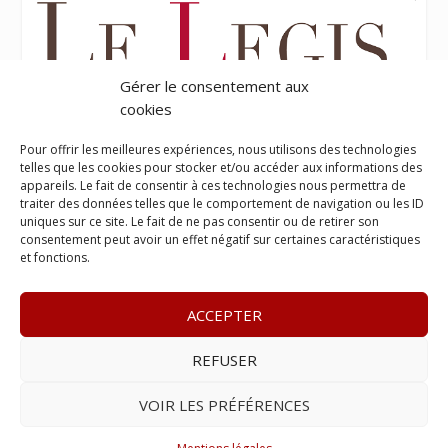
Gérer le consentement aux
cookies
Pour offrir les meilleures expériences, nous utilisons des technologies
telles que les cookies pour stocker et/ou accéder aux informations des
appareils. Le fait de consentir à ces technologies nous permettra de
traiter des données telles que le comportement de navigation ou les ID
uniques sur ce site. Le fait de ne pas consentir ou de retirer son
consentement peut avoir un effet négatif sur certaines caractéristiques
et fonctions.
ACCEPTER
REFUSER
© 2023
Le Probant
– www.leprobant.fr –
Tour Massabielle,
Rue Massabielle, 97110 Pointe à Pitre
–
Tél :
+590 (0)690 25
VOIR LES PRÉFÉRENCES
89 84
– E-mail :
contact@leprobant.fr
–
Se désabonner