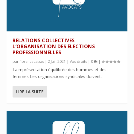
RELATIONS COLLECTIVES –
L’ORGANISATION DES ÉLECTIONS
PROFESSIONNELLES
par
florencecaixas
|
2 Juil, 2021
|
Vos droits
|
0
|
La représentation équilibrée des hommes et des
femmes Les organisations syndicales doivent...
LIRE LA SUITE