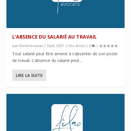
L’ABSENCE DU SALARIÉ AU TRAVAIL
par
florencecaixas
|
9 Juil, 2021
|
Vos droits
|
0
|
Tout salarié peut être amené à s’absenter de son poste
de travail. L’absence du salarié peut...
LIRE LA SUITE