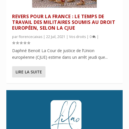
REVERS POUR LA FRANCE : LE TEMPS DE
TRAVAIL DES MILITAIRES SOUMIS AU DROIT
EUROPÉEN, SELON LA CJUE
par
florencecaixas
|
22 Juil, 2021
|
Vos droits
|
0
|
Daphné Benoit La Cour de justice de l’Union
européenne (CJUE) estime dans un arrêt jeudi que...
LIRE LA SUITE