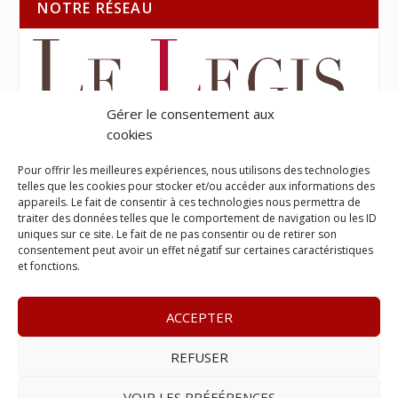
NOTRE RÉSEAU
Gérer le consentement aux
cookies
Pour offrir les meilleures expériences, nous utilisons des technologies
telles que les cookies pour stocker et/ou accéder aux informations des
appareils. Le fait de consentir à ces technologies nous permettra de
traiter des données telles que le comportement de navigation ou les ID
uniques sur ce site. Le fait de ne pas consentir ou de retirer son
consentement peut avoir un effet négatif sur certaines caractéristiques
et fonctions.
ACCEPTER
REFUSER
© 2023
Le Probant
– www.leprobant.fr –
Tour Massabielle,
Rue Massabielle, 97110 Pointe à Pitre
–
Tél :
+590 (0)690 25
VOIR LES PRÉFÉRENCES