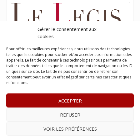
Gérer le consentement aux
cookies
Pour offrir les meilleures expériences, nous utilisons des technologies
telles que les cookies pour stocker et/ou accéder aux informations des
appareils. Le fait de consentir à ces technologies nous permettra de
traiter des données telles que le comportement de navigation ou les ID
uniques sur ce site. Le fait de ne pas consentir ou de retirer son
consentement peut avoir un effet négatif sur certaines caractéristiques
et fonctions.
ACCEPTER
REFUSER
© 2023
Le Probant
– www.leprobant.fr –
Tour Massabielle,
Rue Massabielle, 97110 Pointe à Pitre
–
Tél :
+590 (0)690 25
VOIR LES PRÉFÉRENCES
89 84
– E-mail :
contact@leprobant.fr
–
Se désabonner