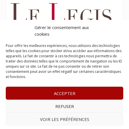
Gérer le consentement aux
cookies
Pour offrir les meilleures expériences, nous utilisons des technologies
telles que les cookies pour stocker et/ou accéder aux informations des
appareils. Le fait de consentir à ces technologies nous permettra de
traiter des données telles que le comportement de navigation ou les ID
uniques sur ce site. Le fait de ne pas consentir ou de retirer son
consentement peut avoir un effet négatif sur certaines caractéristiques
et fonctions.
ACCEPTER
REFUSER
© 2023
Le Probant
– www.leprobant.fr –
Tour Massabielle,
Rue Massabielle, 97110 Pointe à Pitre
–
Tél :
+590 (0)690 25
VOIR LES PRÉFÉRENCES
89 84
– E-mail :
contact@leprobant.fr
–
Se désabonner