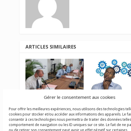
ARTICLES SIMILAIRES
Gérer le consentement aux cookies
COROM : un dispositif
Microcrédit profes
efficace à améliorer et
dans les Outre-mer
Pour offrir les meilleures expériences, nous utilisons des technologies tell
étendre
dispositif adapté 
cookies pour stocker et/ou accéder aux informations des appareils. Le fai
pérenniser
consentir à ces technologies nous permettra de traiter des données telles
11 août 2023
comportement de navigation ou les ID uniques sur ce site. Le fait de ne p
24 janvier 2025
ou de retirer son consentement peut avoir un effet négatif sur certaines