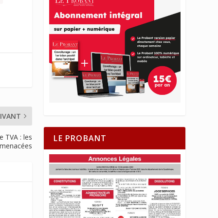
IVANT
e TVA : les
LE PROBANT
e menacées