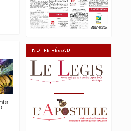
NOTRE RÉSEAU
mier
es