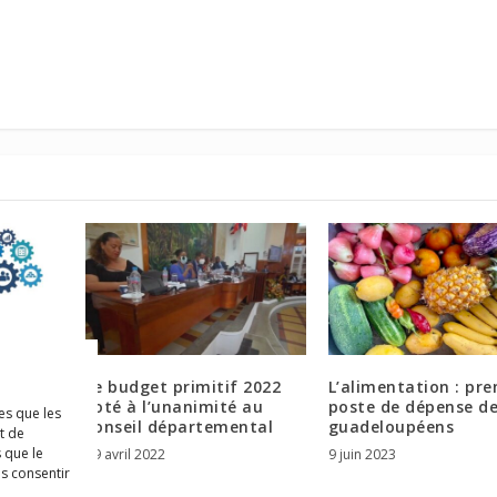
sionnel
Le budget primitif 2022
L’alimentation : pre
 : un
voté à l’unanimité au
poste de dépense d
es que les
à
conseil départemental
guadeloupéens
t de
 que le
29 avril 2022
9 juin 2023
as consentir