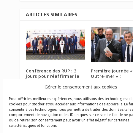
ARTICLES SIMILAIRES
Conférence des RUP : 3
Première journée «
jours pour réaffirmer la
Outre-mer » :
place de nos territoires au
présentation d’une
Gérer le consentement aux cookies
sein de l’UE
de route
3 juin 2022
12 avril 2024
Pour offrir les meilleures expériences, nous utilisons des technologies tell
cookies pour stocker et/ou accéder aux informations des appareils. Le fai
consentir à ces technologies nous permettra de traiter des données telles
comportement de navigation ou les ID uniques sur ce site. Le fait de ne p
ou de retirer son consentement peut avoir un effet négatif sur certaines
caractéristiques et fonctions.