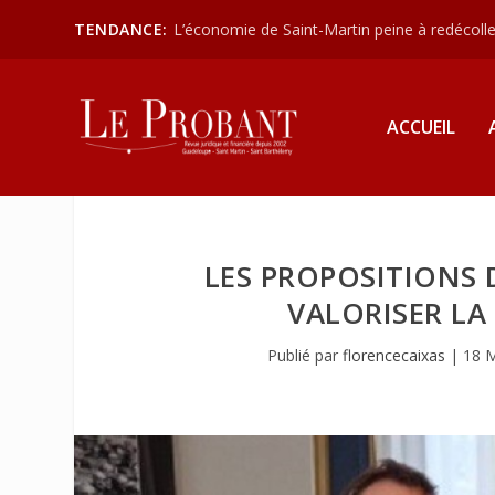
TENDANCE:
L’économie de Saint-Martin peine à redécoller
ACCUEIL
LES PROPOSITIONS 
VALORISER LA
Publié par
florencecaixas
|
18 M